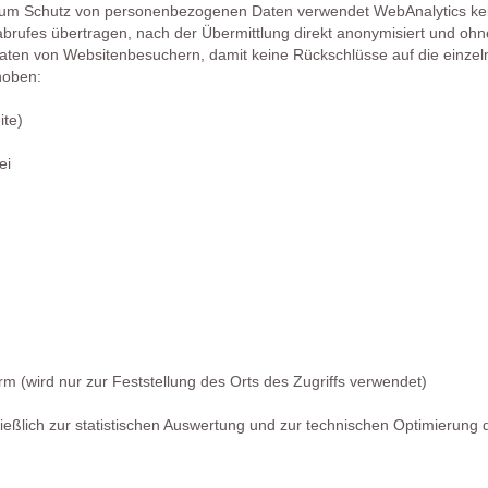
lt. Zum Schutz von personenbezogenen Daten verwendet WebAnalytics k
nabrufes übertragen, nach der Übermittlung direkt anonymisiert und o
aten von Websitenbesuchern, damit keine Rückschlüsse auf die einz
hoben:
ite)
ei
m (wird nur zur Feststellung des Orts des Zugriffs verwendet)
ießlich zur statistischen Auswertung und zur technischen Optimierun