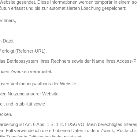
Website gesendet. Diese Informationen werden temporär in einem sog
Zutun erfasst und bis zur automatisierten Löschung gespeichert:
echners,
,
 Datei,
 erfolgt (Referrer-URL),
das Betriebssystem Ihres Rechners sowie der Name Ihres Access-Pr
nden Zwecken verarbeitet:
losen Verbindungsaufbaus der Website,
blen Nutzung unserer Website,
t und -stabilität sowie
ecken.
beitung ist Art. 6 Abs. 1 S. 1 lit. f DSGVO. Mein berechtigtes Interes
em Fall verwende ich die erhobenen Daten zu dem Zweck, Rückschlü
E
in Transfer in Drittstaaten findet nicht statt.