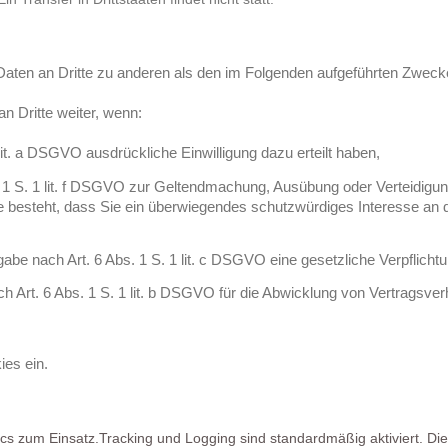
Daten an Dritte zu anderen als den im Folgenden aufgeführten Zwecken 
n Dritte weiter, wenn:
 lit. a DSGVO ausdrückliche Einwilligung dazu erteilt haben,
. 1 S. 1 lit. f DSGVO zur Geltendmachung, Ausübung oder Verteidigu
 besteht, dass Sie ein überwiegendes schutzwürdiges Interesse an d
rgabe nach Art. 6 Abs. 1 S. 1 lit. c DSGVO eine gesetzliche Verpflicht
h Art. 6 Abs. 1 S. 1 lit. b DSGVO für die Abwicklung von Vertragsverhä
ies ein.
cs zum Einsatz.
Tracking und Logging sind standardmäßig aktiviert.
Die