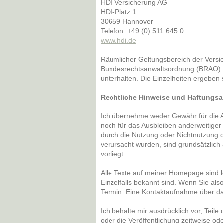
HDI Versicherung AG
HDI-Platz 1
30659 Hannover
Telefon: +49 (0) 511 645 0
www.hdi.de
Räumlicher Geltungsbereich der Versi
Bundesrechtsanwaltsordnung (BRAO) ve
unterhalten. Die Einzelheiten ergeben
Rechtliche Hinweise und Haftungs
Ich übernehme weder Gewähr für die Aktu
noch für das Ausbleiben anderweitiger 
durch die Nutzung oder Nichtnutzung d
verursacht wurden, sind grundsätzlich 
vorliegt.
Alle Texte auf meiner Homepage sind l
Einzelfalls bekannt sind. Wenn Sie als
Termin. Eine Kontaktaufnahme über das
Ich behalte mir ausdrücklich vor, Tei
oder die Veröffentlichung zeitweise ode