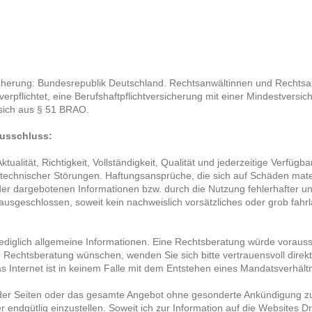
cherung: Bundesrepublik Deutschland. Rechtsanwältinnen und Rechtsa
rpflichtet, eine Berufshaftpflichtversicherung mit einer Mindestver
 sich aus § 51 BRAO.
ausschluss:
alität, Richtigkeit, Vollständigkeit, Qualität und jederzeitige Verfügba
technischer Störungen. Haftungsansprüche, die sich auf Schäden materie
er dargebotenen Informationen bzw. durch die Nutzung fehlerhafter un
ausgeschlossen, soweit kein nachweislich vorsätzliches oder grob fahr
ediglich allgemeine Informationen. Eine Rechtsberatung würde voraus
o Rechtsberatung wünschen, wenden Sie sich bitte vertrauensvoll direk
 Internet ist in keinem Falle mit dem Entstehen eines Mandatsverhältn
le der Seiten oder das gesamte Angebot ohne gesonderte Ankündigung z
r endgütlig einzustellen. Soweit ich zur Information auf die Websites Dr